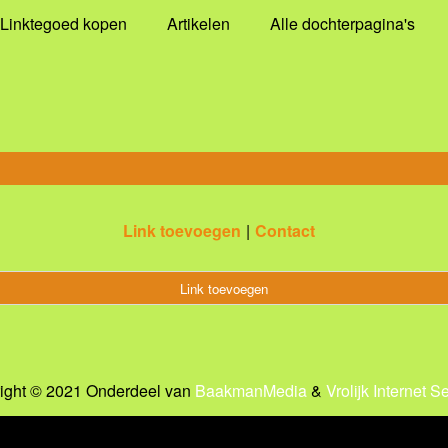
Linktegoed kopen
Artikelen
Alle dochterpagina's
Link toevoegen
Contact
Link toevoegen
ight © 2021 Onderdeel van
BaakmanMedia
&
Vrolijk Internet S